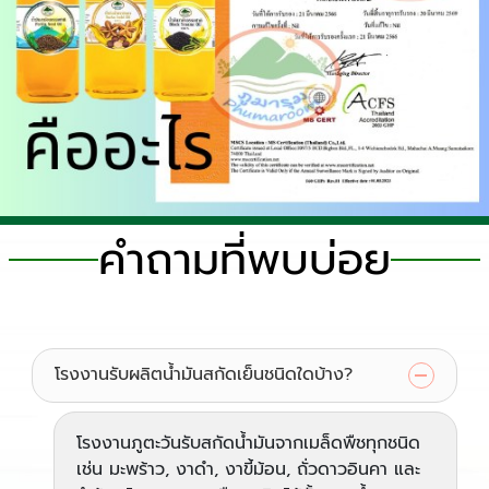
คำถามที่พบบ่อย
โรงงานรับผลิตน้ำมันสกัดเย็นชนิดใดบ้าง?
โรงงานภูตะวันรับสกัดน้ำมันจากเมล็ดพืชทุกชนิด
เช่น มะพร้าว, งาดำ, งาขี้ม้อน, ถั่วดาวอินคา และ