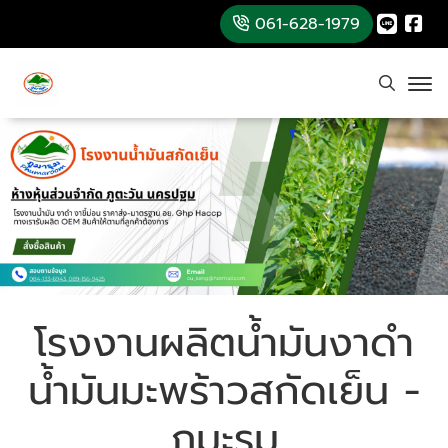
061-628-1979
โรงงานผลิตน้ำมันงาดำ
น้ำมันมะพร้าวสกัดเย็น -
ภูมะรุม