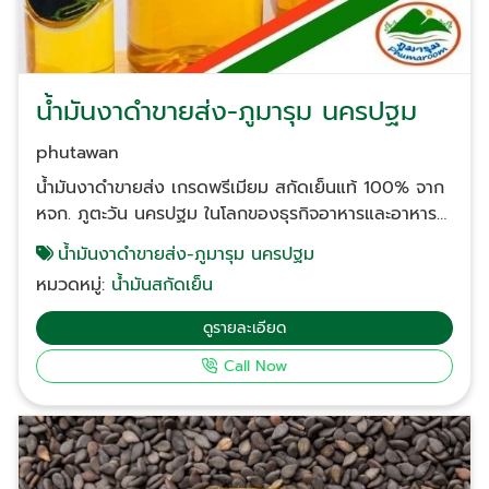
ขายส่งน้ำมันสกัดเย็น ไม่ใช่แค่ดูที่ราคา แต่ต้องดูที่
"คุณภาพความสม่ำเสมอ" และนี่คือเหตุผลที่ลูกค้าองค์กร
เลือกเรา: หัวข้อเปรียบเทียบ ภูตะวัน นครปฐม
(Phutawan) แหล่งผลิตทั่วไป คุณภาพน้ำมัน สกัดเย็น
น้ำมันงาดำขายส่ง-ภูมารุม นครปฐม
100% กลิ่นหอมธรรมชาติ สีใสสะอาด อาจมีการผสมหรือ
ใช้ความร้อนสูงทำให้คุณค่าลดลง กำลังการผลิต รองรับ
phutawan
การสั่งซื้อจำนวนมาก (Bulk Order) สต็อกพร้อมส่ง
น้ำมันงาดำขายส่ง เกรดพรีเมียม สกัดเย็นแท้ 100% จาก
กำลังผลิตจำกัด ไม่แน่นอน สินค้ามักขาดตลาด มาตรฐาน
หจก. ภูตะวัน นครปฐม ในโลกของธุรกิจอาหารและอาหาร
สินค้า มีใบรับรอง (COA) ทุกล็อต ตรวจสอบย้อนกลับได้
เสริม "คุณภาพของวัตถุดิบ" คือหัวใจสำคัญที่ตัดสินความ
น้ำมันงาดำขายส่ง-ภูมารุม นครปฐม
ไม่มีเอกสารยืนยันมาตรฐานที่ชัดเจน การให้คำปรึกษา ทีม
เชื่อมั่นของผู้บริโภค ห้างหุ้นส่วนจำกัด ภูตะวัน นครปฐม
งานผู้เชี่ยวชาญพร้อมดูแลกลุ่ม B2B โดยเฉพาะ เน้นขาย
หมวดหมู่:
น้ำมันสกัดเย็น
เราเข้าใจดีว่าผู้ประกอบการ โรงงาน และเจ้าของโครงการ
ปลีก ไม่เข้าใจความต้องการของโรงงาน สถานการณ์ที่
ต้องการมากกว่าแค่สินค้า แต่คือ "พันธมิตรที่ไว้วางใจได้"
ดูรายละเอียด
ธุรกิจของคุณควรเลือกใช้บริการจากเรา เมื่อต้องการลด
เราจึงมุ่งเน้นการผลิตและจัดจำหน่ายน้ำมันสกัดเย็น
ต้นทุนโดยไม่ลดคุณภาพ: การซื้อตรงจากโรงงานขายส่ง
Call Now
คุณภาพสูง เพื่อส่งต่อคุณค่าจากธรรมชาติสู่ธุรกิจของ
ช่วยให้คุณได้ราคาทุนที่แข่งขันได้ในตลาด เมื่อต้องการ
คุณทั่วประเทศ บริการน้ำมันงาดำขายส่งเพื่อธุรกิจ และ
สร้างจุดขาย "ความออร์แกนิค": น้ำมันสกัดเย็นของเราไม่มี
ผลิตภัณฑ์สกัดเย็นคุณภาพสูง หากคุณกำลังมองหา
สารเคมีเจือปน ช่วยเพิ่มมูลค่า (Value Added) ให้กับ
แหล่ง น้ำมันงาดำขายส่ง ที่มีมาตรฐานและคงคุณค่าสาร
แบรนด์ของคุณ เมื่อประสบปัญหาวัตถุดิบไม่เพียงพอ: เรา
อาหารครบถ้วน เราคือคำตอบ ภูตะวัน นครปฐม เชี่ยวชาญ