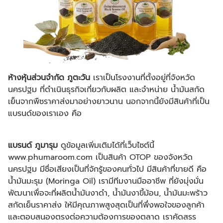
ห้างหุ้นส่วนจำกัด ภูตะวัน
เราเป็นโรงงานที่ตั้งอยู่ที่จังหวัด
นครปฐม ที่ดำเนินธุรกิจเกี่ยวกับผลิต และจำหน่าย น้ำมันสกัด
เย็นจากพืชราคาส่งมาอย่างยาวนาน นอกจากนี้ยังมีสินค้าที่เป็น
แบรนด์ของเราเอง คือ
แบรนด์ ภูมารุม
ดูข้อมูลเพิ่มเติมได้ที่เว็บไซต์นี้
www.phumaroom.com เป็นสินค้า OTOP ของจังหวัด
นครปฐม มีชื่อเสียงเป็นที่จักรู้ของคนทั่วไป มีสินค้าที่ขายดี คือ
น้ำมันมะรุม (Moringa Oil) เรามีทีมงานมืออาชีพ ที่ยังมุ่งมั่น
พัฒนาเพื่อจะที่ผลิตน้ำมันงาดำ, น้ำมันงาขี้ม้อน, น้ำมันมะพร้าว
สกัดเย็นราคาส่ง ให้มีคุณภาพสูงสุดเป็นที่พึ่งพอใจของลูกค้า
และตอบสนองตรงต่อความต้องการของตลาด เราคัดสรร