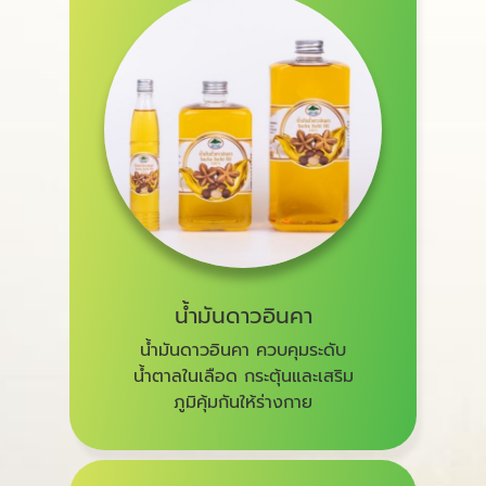
น้ำมันดาวอินคา
น้ำมันดาวอินคา ควบคุมระดับ
น้ำตาลในเลือด กระตุ้นและเสริม
ภูมิคุ้มกันให้ร่างกาย