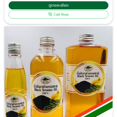
นครปฐม เราเข้าใจดีว่ากลุ่มลูกค้าองค์กรและโรงงาน
ดูรายละเอียด
ต้องการมากกว่าแค่สินค้า แต่ต้องการ "พาร์ทเนอร์" ที่ไว้
Call Now
วางใจได้ในเรื่องคุณภาพและความต่อเนื่องของสต็อก
สินค้า เราพร้อมเป็นจิ๊กซอว์ชิ้นสำคัญที่จะช่วยขับเคลื่อน
ธุรกิจของคุณด้วยน้ำมันสกัดเย็นแท้ 100% บริการขายส่ง
น้ำมันสกัดเย็นคุณภาพสูง ตอบโจทย์ทุกกลุ่มอุตสาหกรรม
เราคือผู้เชี่ยวชาญด้านการผลิตและจำหน่าย น้ำมันสกัดเย็น
หลากหลายประเภท อาทิ น้ำมันมะพร้าวสกัดเย็น, น้ำมันงา
ดำ, น้ำมันดาวอินคา และอื่นๆ โดยเน้นกระบวนการผลิตที่ไม่
ผ่านความร้อนสูง เพื่อคงคุณค่าทางสารอาหารและวิตามิน
ไว้อย่างครบถ้วน สินค้าและบริการของเราเหมาะสำหรับ:
โรงงานผลิตอาหารเสริมและเครื่องสำอาง: ที่ต้องการ
วัตถุดิบเกรดพรีเมียม มีเอกสารรับรองมาตรฐาน ธุรกิจ
OEM / รับจ้างผลิต: สำหรับนำไปบรรจุภายใต้แบรนด์ของ
ตัวเอง กลุ่มจัดซื้อโครงการและหน่วยงาน: ที่มองหาแหล่ง
ผลิตจำนวนมากในราคาต้นทุนโรงงาน ผู้ประกอบการ SME:
ที่ต้องการขยายไลน์สินค้าสุขภาพด้วยผลิตภัณฑ์ที่มี
คุณภาพสูงกว่าท้องตลาด ทำไมธุรกิจชั้นนำถึงไว้วางใจ
เลือก "ภูตะวัน นครปฐม" มากกว่าที่อื่น? การเลือกแหล่ง