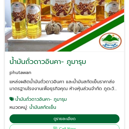
ผลิตภัณฑ์ที่หลากหลาย เช่น ภูมารุม น้ำมันสกัดเย็นแท้
(น้ำมันมะรุม) และ น้ำมันรำข้าวและจมูกข้าว ซึ่งเป็นที่
ต้องการสูงในกลุ่มอุตสาหกรรมสุขภาพและอาหารเสริม Q:
สั่งซื้อจำนวนมาก (B2B) มีขั้นต่ำในการจัดส่งอย่างไร? A:
เรายืดหยุ่นตามความต้องการของลูกค้าองค์กรและโรงงาน
สามารถปรึกษาปริมาณการสั่งซื้อที่เหมาะสมเพื่อรับราคา
ขายส่งพิเศษพร้อมเงื่อนไขการจัดส่งทั่วประเทศ ยกระดับ
ธุรกิจของคุณด้วยวัตถุดิบคุณภาพจาก ภูตะวัน นครปฐม
อย่าปล่อยให้คุณภาพสินค้าของคุณสั่นคลอนเพราะวัตถุดิบ
น้ำมันถั่วดาวอินคา- ภูมารุม
ที่ไม่ชัดเจน ให้เราเป็นส่วนหนึ่งในความสำเร็จของธุรกิจคุณ
ด้วย น้ำมันงาดำขายส่ง และผลิตภัณฑ์สกัดเย็นที่ได้รับ
phutawan
ความไว้วางใจจากผู้ประกอบการทั่วประเทศ ติดต่อสอบถาม
แหล่งผลิตน้ำมันถั่วดาวอินคา และน้ำมันสกัดเย็นราคาส่ง
เพื่อรับใบเสนอราคาหรือปรึกษาข้อมูลสินค้า: ที่ตั้ง: ห้างหุ้น
มาตรฐานโรงงานเพื่อธุรกิจคุณ ห้างหุ้นส่วนจำกัด ภูตะวัน
ส่วนจำกัด ภูตะวัน นครปฐม (สำนักงานใหญ่) โทร: 084-
นครปฐม เราคือผู้เชี่ยวชาญด้านการผลิตและจำหน่ายน้ำมัน
133-6943, 089-156-9425 Facebook: ภูตะวัน
น้ำมันถั่วดาวอินคา- ภูมารุม
สกัดเย็นคุณภาพสูงจากแหล่งวัตถุดิบธรรมชาติในจังหวัด
นครปฐม พิเศษ! สำหรับลูกค้าโครงการหรือโรงงานที่
หมวดหมู่:
น้ำมันสกัดเย็น
นครปฐม เราเข้าใจดีว่ากลุ่มลูกค้าองค์กร โรงงาน และโปร
ติดต่อวันนี้ รับคำปรึกษาด้านการเลือกเกรดน้ำมันให้เหมาะ
เจกต์ต่าง ๆ ต้องการวัตถุดิบที่มีมาตรฐานความสะอาด
กับผลิตภัณฑ์ของคุณโดยผู้เชี่ยวชาญฟรี น้ำมันงาดำ
ดูรายละเอียด
ความบริสุทธิ์ และการส่งมอบที่ตรงเวลา เพื่อนำไปต่อยอด
ขายส่ง-ภูมารุม นครปฐม ติดต่อสั่งซื้อน้ำมันสกัดเย็น หรือ
Call Now