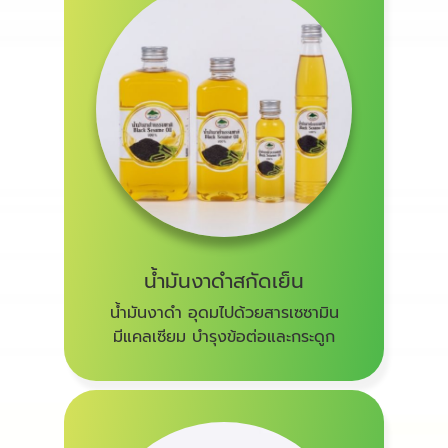
น้ำมันงาดำสกัดเย็น
น้ำมันงาดำ อุดมไปด้วยสารเซซามิน
มีแคลเซียม บำรุงข้อต่อและกระดูก