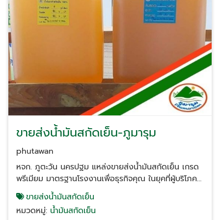
ขายส่งน้ำมันสกัดเย็น-ภูมารุม
phutawan
หจก. ภูตะวัน นครปฐม แหล่งขายส่งน้ำมันสกัดเย็น เกรด
พรีเมียม มาตรฐานโรงงานเพื่อธุรกิจคุณ ในยุคที่ผู้บริโภค
ให้ความสำคัญกับสุขภาพเป็นอันดับหนึ่ง การเลือกวัตถุดิบ
ขายส่งน้ำมันสกัดเย็น
ที่ "บริสุทธิ์" และ "ได้มาตรฐาน" คือหัวใจสำคัญของความ
หมวดหมู่:
น้ำมันสกัดเย็น
สำเร็จในธุรกิจอาหาร เสริมความงาม และยา หจก. ภูตะวัน