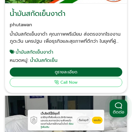
มาตรฐานโรงงานขนาดเล็กอาจไม่เสถียร การจัดส่ง
รองรับการสั่งซื้อปริมาณมาก (Bulk Order) ทั่วประเทศ
น้ำมันสกัดเย็นงาดำ
สินค้าอาจมีไม่เพียงพอต่อความต้องการต่อเนื่อง ความ
เชี่ยวชาญ มีหน้าร้านและฐานผลิตชัดเจนที่นครปฐม ส่วน
phutawan
ใหญ่เป็นพ่อค้าคนกลาง ตัวอย่างการนำไปใช้งานสำหรับ
น้ำมันสกัดเย็นงาดำ คุณภาพพรีเมียม ส่งตรงจากโรงงาน
ลูกค้าองค์กร กลุ่ม Beauty & Skincare: ใช้ น้ำมันมะรุม
ภูตะวัน นครปฐม เพื่อธุรกิจและสุขภาพที่ดีกว่า ในยุคที่ผู้
หรือ น้ำมันถั่วดาวอินคา เป็นส่วนผสมหลักใน Serum หรือ
บริโภคให้ความสำคัญกับสุขภาพเป็นอันดับหนึ่ง ห้างหุ้น
น้ำมันสกัดเย็นงาดำ
Oil บำรุงผิว เนื่องจากมีสารต้านอนุมูลอิสระสูง กลุ่ม
ส่วนจำกัด ภูตะวัน นครปฐม เราเข้าใจดีว่าการส่งมอบ
Wellness & Supplement: นำ น้ำมันงาดำ สกัดเย็นไป
หมวดหมู่:
น้ำมันสกัดเย็น
ผลิตภัณฑ์ที่มีคุณภาพมาตรฐานสูงคือหัวใจของธุรกิจ เรา
บรรจุซอฟต์เจล (Softgel) เพื่อบำรุงข้อต่อและกระดูก
เป็นผู้เชี่ยวชาญด้านการผลิตและจำหน่าย น้ำมันสกัดเย็นงา
ดูรายละเอียด
กลุ่มการผลิตสินค้าแบรนด์ ภูมารุม: สำหรับดีลเลอร์ที่
ดำ ที่คงคุณค่าสารอาหารจากธรรมชาติไว้อย่างครบถ้วน
ต้องการรับสินค้าสำเร็จรูปภายใต้แบรนด์ที่ติดตลาดอยู่
Call Now
เพื่อสนับสนุนผู้ประกอบการ ธุรกิจอาหารเสริม และโครงการ
แล้วไปกระจายต่อ คำถามที่พบบ่อยเกี่ยวกับการสั่งซื้อน้ำมัน
ต่างๆ ทั่วประเทศ ด้วยความซื่อสัตย์ในคุณภาพและการ
สกัดเย็น Q: ต้องการสั่งซื้อน้ำมันถั่วดาวอินคา-ภูมารุม ใน
บริการที่รวดเร็ว น้ำมันสกัดเย็นงาดำ คืออะไร? และทำไมถึง
ราคาส่งต้องทำอย่างไร? A: ลูกค้าสามารถติดต่อแจ้ง
เป็นไอเทมที่ทุกโครงการ ต้องมี น้ำมันสกัดเย็นงาดำ (Cold
จำนวนที่ต้องการใช้งาน (เป็นลิตรหรือแกลลอน) เพื่อรับใบ
Pressed Black Sesame Oil) คือน้ำมันที่ได้จากการสกัด
ติดต่อ
เว็บไซต์นี้ใช้คุกกี้
เสนอราคาพิเศษสำหรับ B2B ได้โดยตรงครับ เรามีสต็อก
เมล็ดงาดำโดยไม่ผ่านความร้อนสูง เพื่อรักษา "เซซามิน"
เราใช้คุกกี้เพื่อเพิ่มประสิทธิภาพและ
ตั้งค่าคุกกี้
ยอมรับ
มอบประสบการณ์ความพึงพอใจ
พร้อมส่งทั่วประเทศ Q: นอกจากน้ำมันถั่วดาวอินคา มี
ของท่านในการใช้งานเว็บไซต์
เรียน
(Sesamin) และวิตามินต่างๆ ให้ยังคงประสิทธิภาพสูงสุด
รู้เพิ่มเติม
น้ำมันสกัดเย็นชนิดอื่นไหม? A: เราเป็นศูนย์รวม น้ำมันสกัด