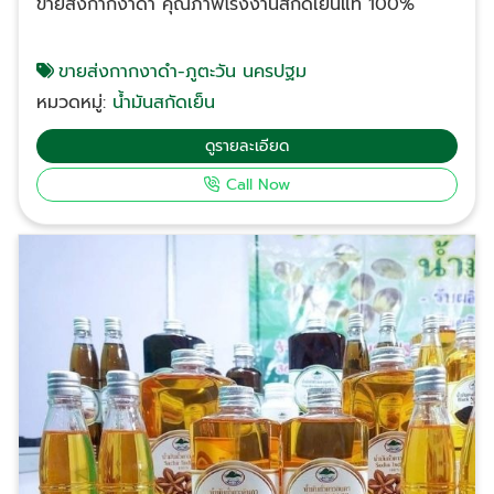
ขายส่งกากงาดำ คุณภาพโรงงานสกัดเย็นแท้ 100%
ลูกค้านำไปประกอบการจดแจ้งหรือยื่นขอมาตรฐานต่างๆ
ได้ราคาที่เหมาะสมกับกลุ่ม B2B ช่วยให้คุณนำไปต่อยอดทำ
ได้อย่างมั่นใจ ยกระดับผลิตภัณฑ์ของคุณด้วยน้ำมันสกัด
กำไรได้จริง บริการส่งทั่วประเทศ: ไม่ว่าโรงงานหรือ
เย็นที่ดีที่สุดตั้งแต่วันนี้! อย่าปล่อยให้คุณภาพวัตถุดิบที่เป็น
ขายส่งกากงาดำ-ภูตะวัน นครปฐม
โครงการของคุณจะอยู่ที่ไหน เรามีระบบขนส่งที่รัดกุม มั่นใจ
รอง ฉุดรั้งความสำเร็จของธุรกิจคุณ เลือก หจก. ภูตะวัน
ได้ว่าสินค้าจะถึงมือในสภาพสมบูรณ์ที่สุด ตัวอย่างการนำ
หมวดหมู่:
น้ำมันสกัดเย็น
นครปฐม เป็นพาร์ทเนอร์ผู้จัดจำหน่าย ขายส่งน้ำมันสกัด
ไปใช้งานสำหรับลูกค้าองค์กร อุตสาหกรรมบำรุงสุขภาพ:
เย็น ที่คุณไว้ใจได้ โปรโมชั่นพิเศษสำหรับลูกค้าใหม่: ติดต่อ
ดูรายละเอียด
นำน้ำมันงาดำไปเป็นส่วนผสมหลักในผลิตภัณฑ์เสริมอาหาร
สอบถามใบเสนอราคาและขอรับตัวอย่างสินค้าเพื่อทดสอบ
เพื่อดูแลข้อเข่าและกระดูก อุตสาหกรรมเครื่องสำอาง: ใช้
Call Now
คุณภาพได้ฟรีวันนี้ (จำนวนจำกัดต่อเดือน) ช่องทางการ
เป็น Base Oil สำหรับการผลิตเซรั่มบำรุงผิวหรือน้ำมัน
ติดต่อ ชื่อหน่วยงาน: ห้างหุ้นส่วนจำกัด ภูตะวัน นครปฐม
นวดสปาเกรดสูง ธุรกิจอาหารฟังก์ชัน (Functional
สถานที่ตั้ง: จังหวัดนครปฐม (จัดส่งทั่วประเทศ) โทรศัพท์:
Food): ใช้ น้ำมันรำข้าวและจมูกข้าว เพื่อเพิ่มสารต้านอนุมูล
084-133-6943, 089-156-9425 "เพราะความสำเร็จของ
อิสระในผลิตภัณฑ์อาหารพร้อมทาน คำถามที่พบบ่อยเกี่ยว
คุณ คือความภูมิใจของเรา" ขายส่งน้ำมันสกัดเย็น-ภูมารุม
กับน้ำมันสกัดเย็น Q: น้ำมันงาดำขายส่ง ของภูตะวัน
ติดต่อสั่งซื้อน้ำมันสกัดเย็น หรือสนใจทำOEM โทรสอบถาม
นครปฐม มีการควบคุมคุณภาพอย่างไร? A: เราคัดสรร
ได้ที่ 084-133-6943, 089-156-9425 ห้างหุ้นส่วนจำกัด
เมล็ดงาดำสายพันธุ์ดี ผ่านกระบวนการทำความสะอาดและ
ภูตะวัน นครปฐม
สกัดเย็นในห้องที่ควบคุมความสะอาดอย่างดี สินค้าทุกล็อต
ผ่านการตรวจสอบคุณภาพก่อนส่งถึงมือลูกค้า เพื่อให้
มั่นใจว่าเป็นน้ำมันงาดำแท้ 100% Q: นอกจากน้ำมันงาดำ
มีน้ำมันสกัดเย็นชนิดอื่นบริการไหม? A: มีครับ เรามี