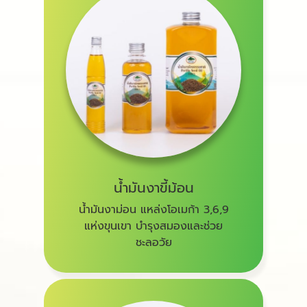
น้ำมันงาขี้ม้อน
น้ำมันงาม่อน แหล่งโอเมก้า 3,6,9
แห่งขุนเขา บำรุงสมองและช่วย
ชะลอวัย