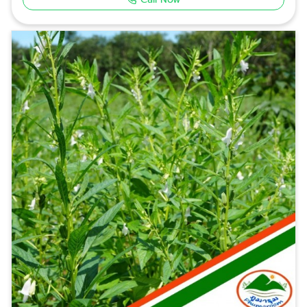
ในอุตสาหกรรมอาหาร เสริมอาหาร และเครื่องสำอางอย่าง
สนใจทำOEM โทรสอบถามได้ที่ 084-133-6943, 089-
มั่นใจ น้ำมันถั่วดาวอินคา และน้ำมันสกัดเย็นคุณภาพสูง
156-9425 ห้างหุ้นส่วนจำกัด ภูตะวัน นครปฐม
ตอบโจทย์ทุกอุตสาหกรรม หากคุณกำลังมองหา น้ำมันถั่ว
ดาวอินคา ที่อุดมไปด้วย Omega 3, 6, 9 หรือน้ำมันสกัด
เย็นชนิดอื่น ๆ เพื่อนำไปใช้เป็นส่วนประกอบหลักใน
ผลิตภัณฑ์ของคุณ ภูตะวัน นครปฐม พร้อมให้บริการในรูป
แบบราคาส่งที่คุ้มค่า สินค้าและบริการของเราเหมาะสำหรับ:
โรงงานผลิตอาหารเสริม: ที่ต้องการน้ำมันสกัดเย็นเกด
พรีเมียม มีใบรับรองมาตรฐาน ผู้ประกอบการ SME: ที่
ต้องการสร้างแบรนด์ตัวเองและมองหาแหล่งผลิตที่เชื่อถือ
ได้ จัดซื้อหน่วยงาน/โครงการ: ที่เน้นความโปร่งใสของ
แหล่งที่มาและกำลังการผลิตที่ต่อเนื่อง ทำไมต้องเลือก
น้ำมันสกัดเย็นจาก ภูตะวัน นครปฐม? ในตลาดที่มีตัวเลือก
มากมาย เราสร้างความแตกต่างด้วย "คุณภาพที่พิสูจน์ได้"
และ "ความใส่ใจในฐานะคู่ค้า" คุณสมบัติ ภูตะวัน นครปฐม
แหล่งผลิตทั่วไป กรรมวิธีการผลิต สกัดเย็น (Cold
Pressed) 100% คงคุณค่าสารอาหารครบถ้วน อาจมีการ
ปนเปื้อนความร้อนทำให้สารอาหารลดลง มาตรฐานความ
สะอาด ควบคุมการผลิตในระบบปิด ปลอดภัยจากสิ่งเจือปน