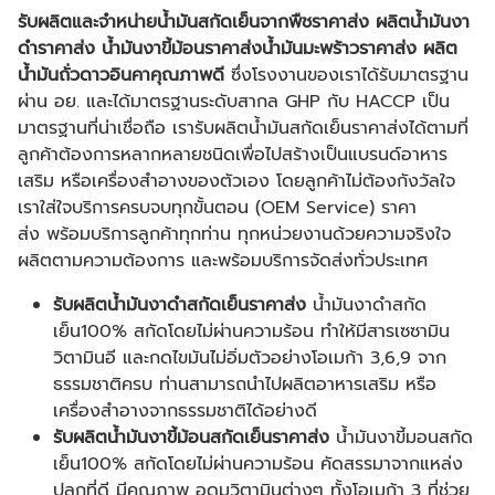
รับผลิตและจำหน่ายน้ำมันสกัดเย็นจากพืชราคาส่ง ผลิตน้ำมันงา
ดำราคาส่ง น้ำมันงาขี้ม้อนราคาส่งน้ำมันมะพร้าวราคาส่ง ผลิต
น้ำมันถั่วดาวอินคาคุณภาพดี
ซึ่งโรงงานของเราได้รับมาตรฐาน
ผ่าน อย. และได้มาตรฐานระดับสากล GHP กับ HACCP เป็น
มาตรฐานที่น่าเชื่อถือ เรารับผลิตน้ำมันสกัดเย็นราคาส่งได้ตามที่
ลูกค้าต้องการหลากหลายชนิดเพื่อไปสร้างเป็นแบรนด์อาหาร
เสริม หรือเครื่องสำอางของตัวเอง โดยลูกค้าไม่ต้องกังวัลใจ
เราใส่ใจบริการครบจบทุกขั้นตอน (OEM Service) ราคา
ส่ง พร้อมบริการลูกค้าทุกท่าน ทุกหน่วยงานด้วยความจริงใจ
ผลิตตามความต้องการ และพร้อมบริการจัดส่งทั่วประเทศ
รับผลิตน้ำมันงาดำสกัดเย็นราคาส่ง
น้ำมันงาดำสกัด
เย็น100% สกัดโดยไม่ผ่านความร้อน ทำให้มีสารเซซามิน
วิตามินอี และกดไขมันไม่อิ่มตัวอย่างโอเมก้า 3,6,9 จาก
ธรรมชาติครบ ท่านสามารถนำไปผลิตอาหารเสริม หรือ
เครื่องสำอางจากธรรมชาติได้อย่างดี
รับผลิตน้ำมันงาขี้ม้อนสกัดเย็นราคาส่ง
น้ำมันงาขี้มอนสกัด
เย็น100% สกัดโดยไม่ผ่านความร้อน คัดสรรมาจากแหล่ง
ปลูกที่ดี มีคุณภาพ อุดมวิตามินต่างๆ ทั้งโอเมก้า 3 ที่ช่วย